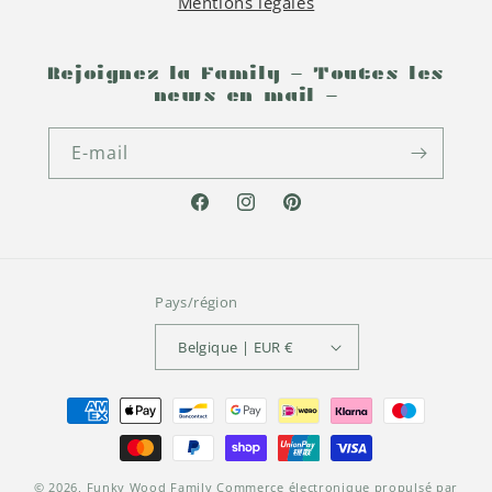
Mentions légales
Rejoignez la Family - Toutes les
news en mail -
E-mail
Facebook
Instagram
Pinterest
Pays/région
Belgique | EUR €
Moyens
de
paiement
© 2026,
Funky Wood Family
Commerce électronique propulsé par