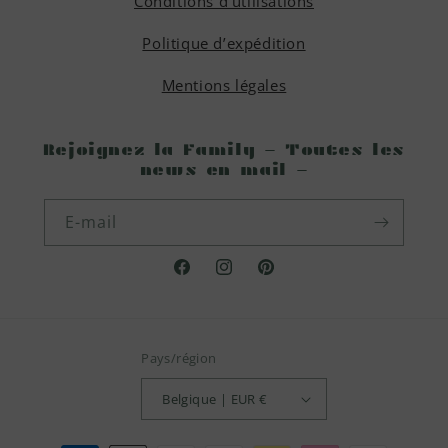
Conditions d'utilisations
Politique d’expédition
Mentions légales
Rejoignez la Family - Toutes les
news en mail -
E-mail
Facebook
Instagram
Pinterest
Pays/région
Belgique | EUR €
Moyens